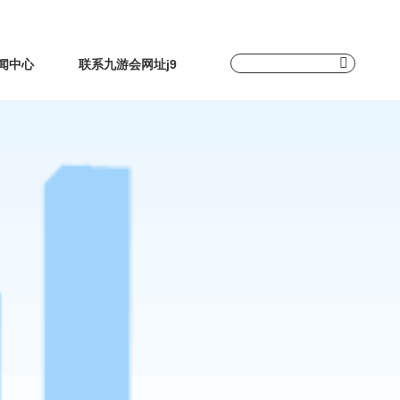
闻中心
联系九游会网址j9