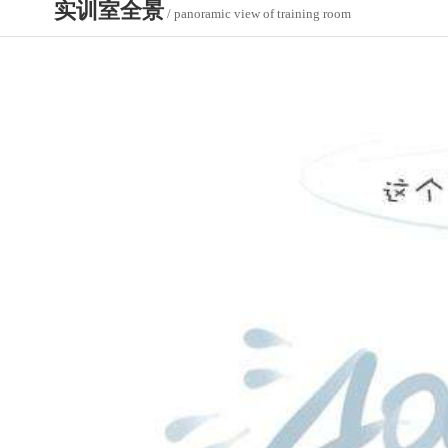
实训室全景
/ panoramic view of training room