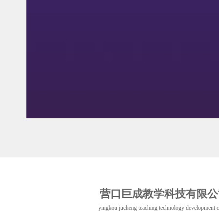
营口巨成教学科技有限公
yingkou jucheng teaching technology development co